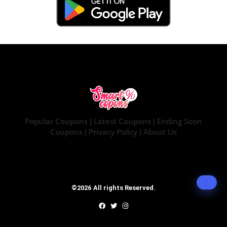
Popular Coupons
Latest Coupons
Ending Soon
|
|
Coupons
Privacy Policy
About Us
|
|
©2026 All rights Reserved.