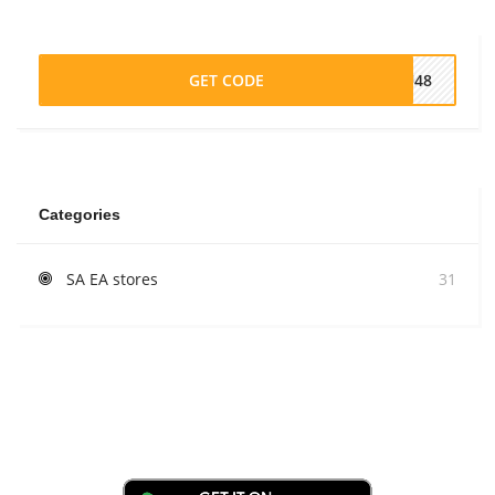
GET CODE
OU48
Categories
SA EA stores
31