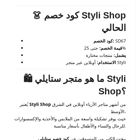
👗 كود خصم Styli Shop
الحالي
SD67
كود الخصم:
حتى 25%
قيمة الخصم:
يشمل:
منتجات مختارة
أونلاين عبر متجر Styli
الاستخدام:
🛍️ ما هو متجر ستايلي Styli
Shop؟
من أشهر متاجر الأزياء أونلاين في الشرق
Styli Shop
يُعتبر
الأوسط،
حيث يوفر تشكيلة واسعة من الملابس والأحذية والإكسسوارات
للرجال والنساء والأطفال بأسعار مناسبة.
يبحث الكثير من المتسوقين عن
كود خصم ستايلي