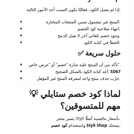
إذا لم يعمل الكود، فغالبًا يكون السبب أحد الأمور التالية:
المنتج غير مشمول ضمن المنتجات المختارة.
انتهاء صلاحية كود الخصم.
وجود خصم تلقائي آخر لا يقبل الدمج.
الخطأ في كتابة الكود.
✅ حلول سريعة
تأكد من أن المنتج عليه شارة “خصم” أو “عرض خاص”.
SD67
أعد كتابة الكود بالشكل الصحيح:
جرّب حذف منتج واحد لمعرفة المنتج غير المؤهل.
💡 لماذا كود خصم ستايلي
مهم للمتسوقين؟
يتميز متجر Styli بأسعار تنافسية أصلًا،
يمنحك:
كود خصم Styli Shop
واستخدام