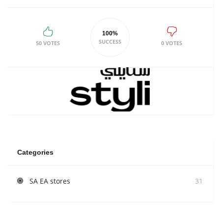
100%
SUCCESS
50 VOTES
0 VOTES
Categories
SA EA stores
31