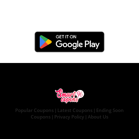
Popular Coupons
Latest Coupons
Ending Soon
|
|
Coupons
Privacy Policy
About Us
|
|