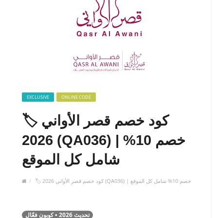
EXCLUSIVE
ONLINE CODE
🏷️ كود خصم قصر الأواني
2026 (QA036) | خصم 10%
شامل كل الموقع
🏷️ كود خصم قصر الأواني 2026 (QA036) | خصم 10% شامل كل الموقع
تحديث 2026 • كوبون فعّال