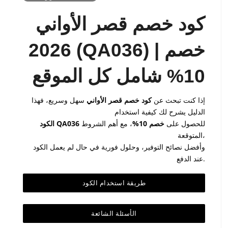
كود خصم قصر الأواني
2026 (QA036) | خصم
10% شامل كل الموقع
إذا كنت تبحث عن
كود خصم قصر الأواني
سهل وسريع، فهذا
الدليل يشرح لك كيفية استخدام
للحصول على
خصم 10%
، مع أهم الشروط
الكود QA036
المتوقعة،
وأفضل نصائح التوفير، وحلول فورية في حال لم يعمل الكود
عند الدفع.
طريقة استخدام الكود
الأسئلة الشائعة