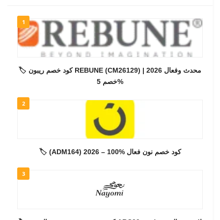
1
🏷️ كود خصم ريبون REBUNE (CM26129) محدث وفعال 2026 |
خصم 5%
2
🏷️ (ADM164) كود خصم نون فعال %100 – 2026
3