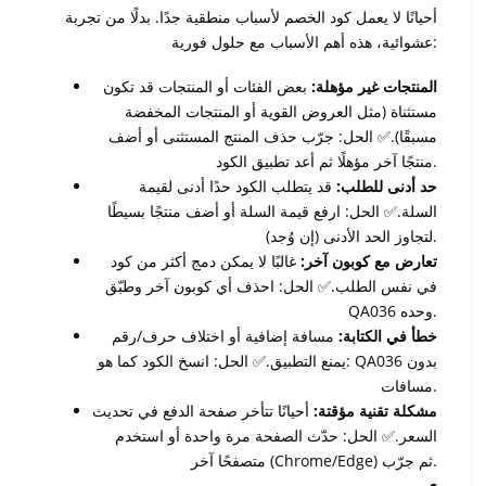
أحيانًا لا يعمل كود الخصم لأسباب منطقية جدًا. بدلًا من تجربة
عشوائية، هذه أهم الأسباب مع حلول فورية:
المنتجات غير مؤهلة:
بعض الفئات أو المنتجات قد تكون
مستثناة (مثل العروض القوية أو المنتجات المخفضة
مسبقًا).✅ الحل: جرّب حذف المنتج المستثنى أو أضف
منتجًا آخر مؤهلًا ثم أعد تطبيق الكود.
حد أدنى للطلب:
قد يتطلب الكود حدًا أدنى لقيمة
السلة.✅ الحل: ارفع قيمة السلة أو أضف منتجًا بسيطًا
لتجاوز الحد الأدنى (إن وُجد).
تعارض مع كوبون آخر:
غالبًا لا يمكن دمج أكثر من كود
في نفس الطلب.✅ الحل: احذف أي كوبون آخر وطبّق
وحده.
QA036
خطأ في الكتابة:
مسافة إضافية أو اختلاف حرف/رقم
بدون
QA036
يمنع التطبيق.✅ الحل: انسخ الكود كما هو:
مسافات.
مشكلة تقنية مؤقتة:
أحيانًا تتأخر صفحة الدفع في تحديث
السعر.✅ الحل: حدّث الصفحة مرة واحدة أو استخدم
متصفحًا آخر (Chrome/Edge) ثم جرّب.