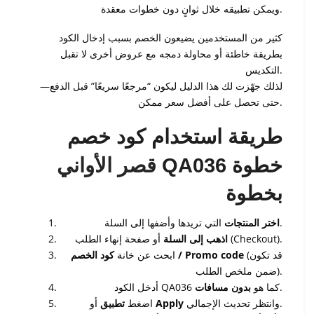
ويمكن تطبيقه خلال ثوانٍ دون خطوات معقدة.
كثير من المستخدمين يضيعون الخصم بسبب إدخال الكود
بطريقة خاطئة أو محاولة دمجه مع عروض أخرى لا تقبل
التكديس.
لذلك جهّزت لك هذا الدليل ليكون “مرجعًا سريعًا” قبل الدفع—
حتى تحصل على أفضل سعر ممكن.
طريقة استخدام كود خصم
قصر الأواني
QA036 خطوة
بخطوة
التي تريدها وأضفها إلى السلة.
اختر المنتجات
أو صفحة إنهاء الطلب (Checkout).
اذهب إلى السلة
(قد تكون
كود الخصم / Promo code
ابحث عن خانة
ضمن ملخص الطلب).
.
كما هو
بدون مسافات
QA036
أدخل الكود
وانتظر تحديث الإجمالي.
Apply
أو
اضغط
تطبيق