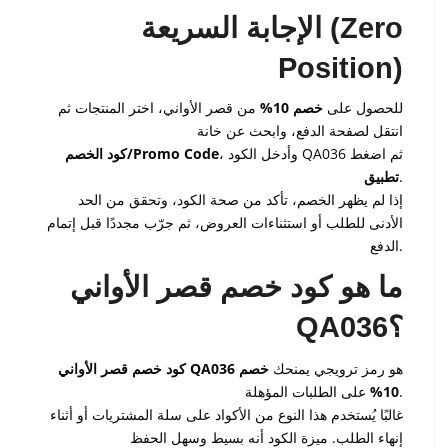
الإجابة السريعة (Zero
Position)
للحصول على
خصم 10%
من قصر الأواني، اختر المنتجات ثم
انتقل لصفحة الدفع، وابحث عن خانة
ثم اضغط
QA036
، وأدخل الكود
كود الخصم/Promo Code
.
تطبيق
إذا لم يظهر الخصم، تأكد من صحة الكود، وتحقق من الحد
الأدنى للطلب أو استثناءات العروض، ثم جرّب مجددًا قبل إتمام
الدفع.
ما هو كود خصم قصر الأواني
QA036؟
هو رمز ترويجي يمنحك
خصم
كود خصم قصر الأواني QA036
على الطلبات المؤهلة.
10%
غالبًا يُستخدم هذا النوع من الأكواد على سلة المشتريات أو أثناء
إنهاء الطلب. ميزة الكود أنه بسيط وسهل الحفظ