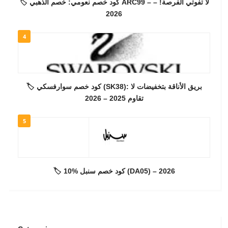
🏷️ كود خصم نعومي: خصم الذهبي ARC99 – لا تفوتي الفرصة! –
2026
4
🏷️ كود خصم سوارفسكي (SK38): بريق الأناقة بتخفيضات لا
تقاوم 2025 – 2026
5
🏷️ كود خصم سنبل %10 (DA05) – 2026