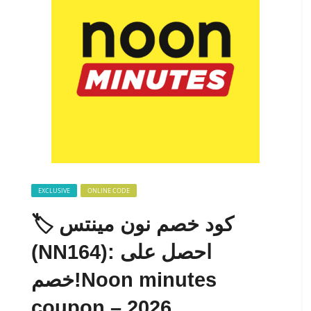
EXCLUSIVE
ONLINE CODE
🏷️ كود خصم نون مينتس
(NN164): احصل على
خصم!Noon minutes
coupon – 2026