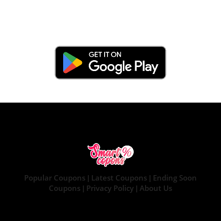
Popular Coupons
Latest Coupons
Ending Soon
|
|
Coupons
Privacy Policy
About Us
|
|