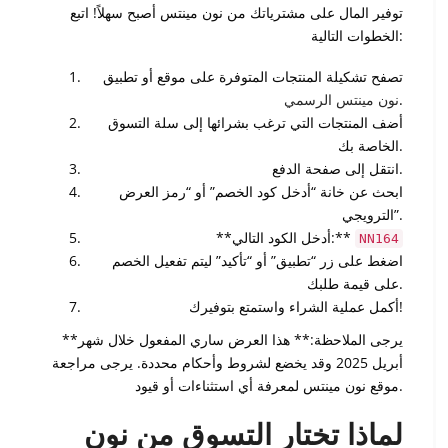
توفير المال على مشترياتك من نون مينتس أصبح سهلاً! اتبع
الخطوات التالية:
تصفح تشكيلة المنتجات المتوفرة على موقع أو تطبيق
نون مينتس الرسمي
.
أضف المنتجات التي ترغب بشرائها إلى سلة التسوق
الخاصة بك.
انتقل إلى صفحة الدفع.
ابحث عن خانة “أدخل كود الخصم” أو “رمز العرض
الترويجي”.
**أدخل الكود التالي:**
NN164
اضغط على زر “تطبيق” أو “تأكيد” ليتم تفعيل الخصم
على قيمة طلبك.
أكمل عملية الشراء واستمتع بتوفيرك!
**يرجى الملاحظة:** هذا العرض ساري المفعول خلال شهر
أبريل 2025 وقد يخضع لشروط وأحكام محددة. يرجى مراجعة
موقع نون مينتس لمعرفة أي استثناءات أو قيود.
لماذا تختار التسوق من نون