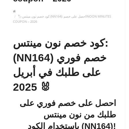
🏷️ كود خصم نون مينتس (NN164): احصل على خصم!NOON MINUTES
COUPON – 2026
كود خصم نون مينتس:
(NN164) خصم فوري
على طلبك في أبريل
2025 🐰
احصل على خصم فوري على
طلبك من نون مينتس
باستخدام الكود (NN164)!