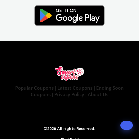
Popular Coupons
Latest Coupons
Ending Soon
|
|
Coupons
Privacy Policy
About Us
|
|
©2026 All rights Reserved.