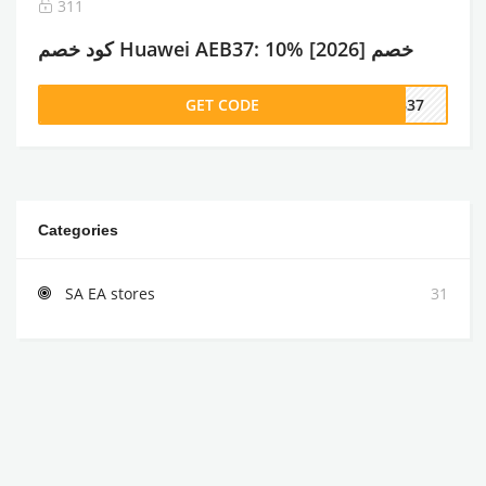
311
كود خصم Huawei AEB37: 10% خصم [2026]
GET CODE
EB37
Categories
SA EA stores
31