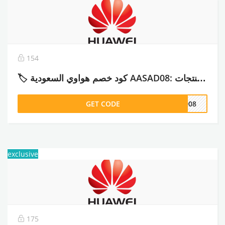
154
🏷️ كود خصم هواوي السعودية AASAD08: خصم 10% على منتجات Huawei – 2026
GET CODE
AD08
exclusive
175