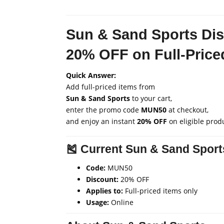
Sun & Sand Sports Di
20% OFF on Full-Price
Quick Answer:
Add full-priced items from
Sun & Sand Sports
to your cart,
enter the promo code
MUN50
at checkout,
and enjoy an instant
20% OFF
on eligible prod
🎽 Current Sun & Sand Spor
Code:
MUN50
Discount:
20% OFF
Applies to:
Full-priced items only
Usage:
Online