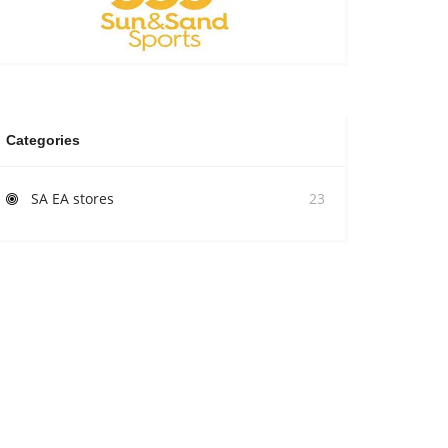
Categories
SA EA stores
23