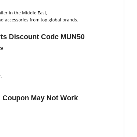
iler in the Middle East,
nd accessories from top global brands.
rts Discount Code MUN50
te.
.
s Coupon May Not Work