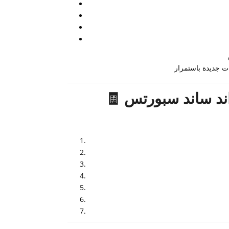
🧾 طريقة استخدام كود خصم سن اند ساند سبورتس