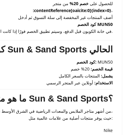
للحصول على
خصم 20%
من متجر
:contentReference[oaicite:0]{index=0}
،
أضف المنتجات غير المخفضة إلى سلة التسوق ثم أدخل
كود الخصم MUN50
في خانة الكوبون قبل الدفع، وسيتم تطبيق الخصم فورًا إذا كانت المنتجات مؤهلة.
🎽 كود خصم Sun & Sand Sports الحالي
MUN50
كود الخصم:
قيمة الخصم:
20% خصم
يشمل:
المنتجات بالسعر الكامل
الاستخدام:
أونلاين عبر المتجر الرسمي
🏃‍♂️ ما هو متجر Sun & Sand Sports؟
من أشهر متاجر الملابس والمعدات الرياضية في الشرق الأوسط،
s
حيث يوفر منتجات أصلية من علامات عالمية مثل:
Nike