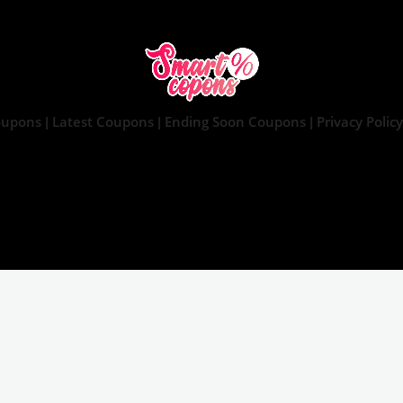
oupons
Latest Coupons
Ending Soon Coupons
Privacy Policy
|
|
|