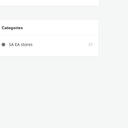
Categories
SA EA stores
31