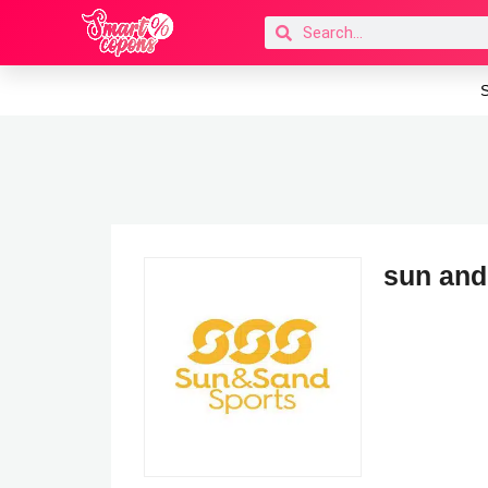
S
sun and