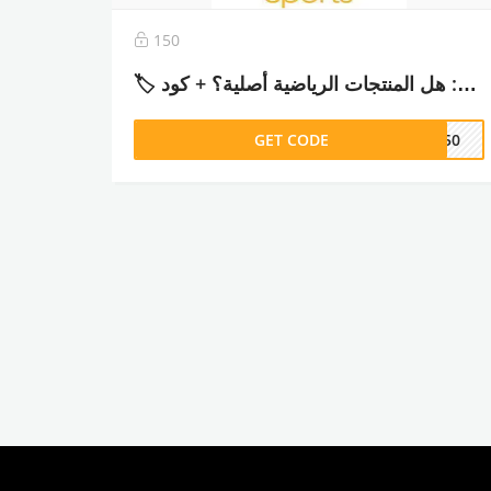
150
🏷️ تجربتي مع سن آند ساند سبورتس: هل المنتجات الرياضية أصلية؟ + كود MUN50
GET CODE
UN50