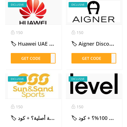
EXCLUSIVE
EXCLUSIVE
150
150
🏷️ Huawei UAE Discount Code AEB37: 10% Off Official Store – 2026
🏷️ Aigner Discount Code WFAD14: 10% Off for New Customers (AE, SA, KW, BH) – 2026
GET CODE
EB37
GET CODE
AD14
EXCLUSIVE
EXCLUSIVE
150
150
🏷️ تجربتي مع ليفل شوز: هل موثوق وهل الأحذية أصلية 100%؟ + كود ABB325
🏷️ تجربتي مع سن آند ساند سبورتس: هل المنتجات الرياضية أصلية؟ + كود MUN50