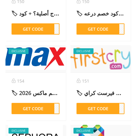
150
150
🏷️ كود خصم درعه (K3) 2026 خصم فوري على العطور والعود
🏷️ تجربتي مع نايس ون: هل موثوق وهل العطور والمكياج أصلية؟ + كود Z13
GET CODE
Z13
GET CODE
K3
EXCLUSIVE
EXCLUSIVE
154
151
🏷️ كود خصم فيرست كراي (SMS75) خصم فوري على جميع المنتجات – 2026
🏷️ كود خصم ماكس 2026 (S7B) – وفّر حتى 70% على الأزياء
GET CODE
S7B
GET CODE
MS75
EXCLUSIVE
EXCLUSIVE