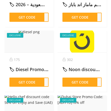
🏷️ كود خصم ماماز اند باباز: ADM53 15% احصل على – 2026
🏷️ كود خصم فوغا كلوسيت | خصم حصري حتى 80% على الأزياء للسعودية – 2026
GET CODE
PLN
GET CODE
DM53
EXCLUSIVE
EXCLUSIVE
175
302
🏷️ Diesel Promo Code ADM45: 15% Off for SA, UAE, Kuwait, Qatar & Oman – 2026
🏷️ Noon discount code : ADM164 10% up to 50 AED/SAR Cashback – 2026
GET CODE
DM45
GET CODE
M164
EXCLUSIVE
EXCLUSIVE