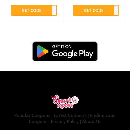
GET CODE
PLN
GET CODE
FF15
Popular Coupons
Latest Coupons
Ending Soon
|
|
Coupons
Privacy Policy
About Us
|
|