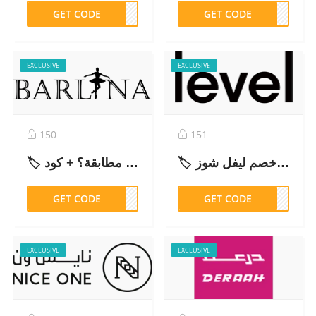
GET CODE
UN50
GET CODE
B325
EXCLUSIVE
EXCLUSIVE
150
151
🏷️ كود خصم ليفل شوز (ABB325) – خصم حصري 2026| Level Shoes Promo Code
🏷️ تجربتي مع بارلينا: هل موثوق وهل الفساتين مطابقة؟ + كود CM26226
GET CODE
6226
GET CODE
B325
EXCLUSIVE
EXCLUSIVE