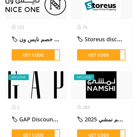
152
76
🏷️ كود خصم نايس ون: (Z13) | خصومات حتى 30% + توفير إضافي – 2026
🏷️ Storeus discount code 15% Off (AE) – 2026
GET CODE
Z13
GET CODE
ST01
EXCLUSIVE
EXCLUSIVE
2
285
🏷️ GAP Discount Code: 20% OFF Sitewide (Copy & Click) – 2026
🏷️ كود خصم نمشي 2025 – ADM10 | أفضل عروض وصفقات اليوم – 2026
GET CODE
TLOB
GET CODE
DM10