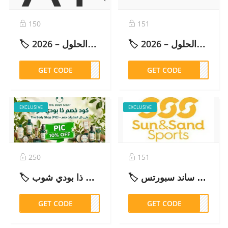
150
151
🏷️ كود خصم فاشن آي وير ما ينطبق: الأسباب والحلول – 2026
🏷️ كود أمريكان إيجل مصر مرفوض: الأسباب والحلول – 2026
GET CODE
DCB1
GET CODE
FW58
EXCLUSIVE
EXCLUSIVE
250
151
🏷️ كود خصم سن اند ساند سبورتس Sun & Sand Sports (MUN50) خصم 20% – 2026
🏷️ كود خصم ذا بودي شوب The Body Shop (PIC) – خصم 10% على كل المنتجات – 2026
GET CODE
PIC
GET CODE
UN50