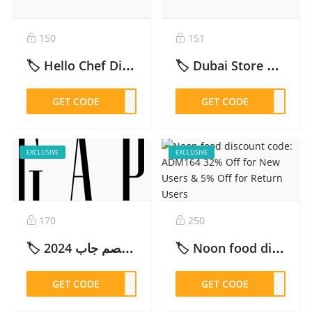
150
151
🏷️ Hello Chef Discount Code UAE : 50% Off Your First Box and More! – 2026
🏷️ Dubai Store Promo Code: [ADIYTD]10% off – 2026
GET CODE
AD26
GET CODE
IYTD
EXCLUSIVE
EXCLUSIVE
170
250
🏷️ كود خصم جاب 2024:(OTLOB) 15%Gap – 2026
🏷️ Noon food discount code: ADM164 32% Off for New Users & 5% Off for Return Users – 2026
GET CODE
TLOB
GET CODE
M164