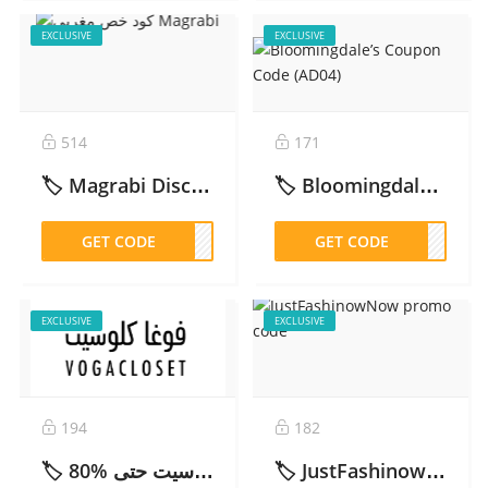
EXCLUSIVE
EXCLUSIVE
514
171
🏷️ Magrabi Discount Code AD41 (2025): Get 10% OFF Eyewear & Lenses Before You Buy – 2026
🏷️ Bloomingdale’s Coupon Code (BD115) – 2026
GET CODE
AD41
GET CODE
D115
EXCLUSIVE
EXCLUSIVE
194
182
🏷️ كود خصم فوغا كلوسيت حتى %80 (PLN) – 2026
🏷️ JustFashinowNow promo code – 2026