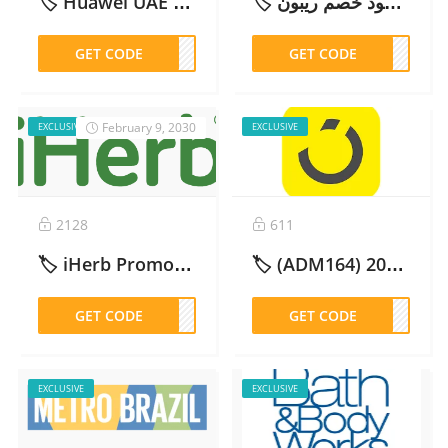
🏷️ Huawei UAE Discount Code AEB37: 10% Off Official Store – 2026
🏷️ كود خصم ريبون REBUNE (CM26129) محدث وفعال 2026 | خصم 5%
GET CODE
EB37
GET CODE
6129
February 9, 2030
EXCLUSIVE
EXCLUSIVE
2128
611
🏷️ iHerb Promo Code: Get 10% Off with (KHQ339) Now! – 2026
🏷️ (ADM164) كود خصم نون فعال %100 – 2026
GET CODE
Q339
GET CODE
M164
EXCLUSIVE
EXCLUSIVE