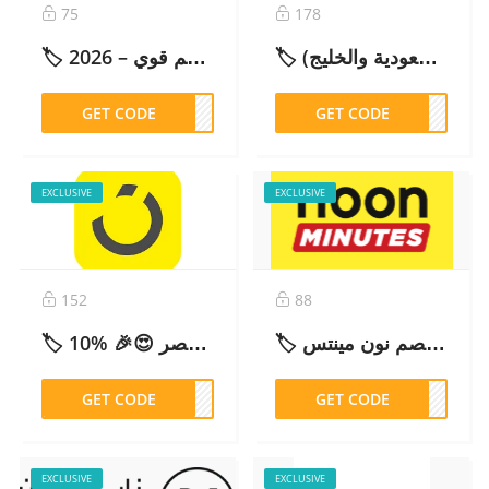
75
178
🏷️ كود خصم دبدوب 2026 فعال ومحدث (خصم إضافي في السعودية والخليج)
🏷️ تجربتي مع موقع ستايلي: رأي صادق وكود خصم قوي – 2026
GET CODE
SD67
GET CODE
M31
EXCLUSIVE
EXCLUSIVE
152
88
🏷️ كود خصم نون مينتس (NN164): احصل على خصم!Noon minutes coupon – 2026
🏷️ كود خصم نون مصر 😍🎉 %10 (NU99) محدث وفعال – 2026
GET CODE
NU99
GET CODE
N164
EXCLUSIVE
EXCLUSIVE