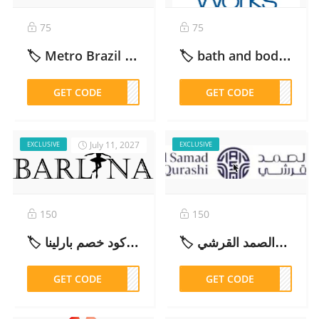
75
75
🏷️ Metro Brazil Discount Code 10% off كود خصم مترو برازيل – 2026
🏷️ bath and body works discount code : (D22Y) 5% off SA, KW ,UAE ,QA – 2026
GET CODE
DM52
GET CODE
D22Y
July 11, 2027
EXCLUSIVE
EXCLUSIVE
150
150
🏷️ كود خصم عبدالصمد القرشي ADM46 محدث وفعال 2026 | Abdul Samad Al Qurashi Discount Code
🏷️ كود خصم بارلينا (CM26226) محدث وفعال 2026 | Barlina Discount Code
GET CODE
6226
GET CODE
DM46