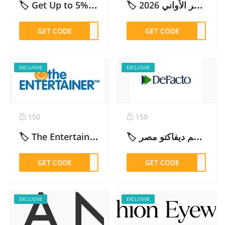
🏷️ كود خصم قصر الأواني 2026 (QA036) | خصم 10% شامل كل الموقع
🏷️ Get Up to 5% OFF Sitewide — UBUY Discount Code (UBDCM990) | كود خصم يو باي – 2026
GET CODE
M990
GET CODE
A036
EXCLUSIVE
EXCLUSIVE
150
150
🏷️ The Entertainer Coupon Code (REJU10) : Get 10% Off Subscriptions – 2026
🏷️ كود خصم ديفاكتو مصر IF80 اليوم: خصم 10% على كل المنتجات (تحديث اليوم) – 2026
GET CODE
JU10
GET CODE
IF80
EXCLUSIVE
EXCLUSIVE