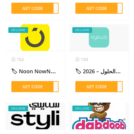
GET CODE
otim
GET CODE
G157
EXCLUSIVE
EXCLUSIVE
152
150
🏷️ كود ايوا للنظارات مرفوض: الأسباب والحلول – 2026
🏷️ Noon NowNow ناو ناو: كود خصم (ZHW) خصم 10% + توصيل مجاني محدث وفعال – 2026
GET CODE
ZHW
GET CODE
DM98
EXCLUSIVE
EXCLUSIVE