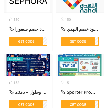
150
150
🏷️ كود خصم النهدي P8MO خصم حتى 40% على جميع المنتجات – 2026
🏷️ كود خصم سيفورا (FW5) حتى 70% على جميع المنتجات – 2026
GET CODE
FW5
GET CODE
P8MO
EXCLUSIVE
EXCLUSIVE
152
151
🏷️ خصم اوناس ما ينطبق: أسباب وحلول – 2026
🏷️ Sporter Promo Code Invalid , provide quick solutions – 2026
GET CODE
P272
GET CODE
FL26