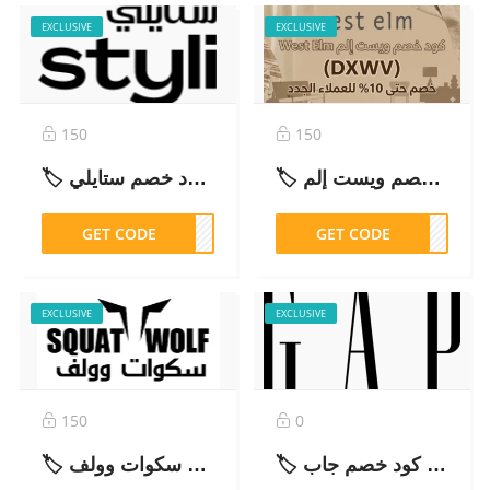
EXCLUSIVE
EXCLUSIVE
150
150
🏷️ كود خصم ويست إلم West Elm (DXWV) – خصم حتى 10% للعملاء الجدد – 2026
🏷️ كود خصم ستايلي Styli Shop (SD67) – خصم حتى 25% على منتجات مختارة – 2026
GET CODE
SD67
GET CODE
DXWV
EXCLUSIVE
EXCLUSIVE
150
0
🏷️ كود خصم جاب GAP الحصري (GG157) | خصم 10% إضافي على كل الموقع – 2026
🏷️ كود خصم سكوات وولف SquatWolf (BOTIM) — خصم 5% على كل شيء – 2026