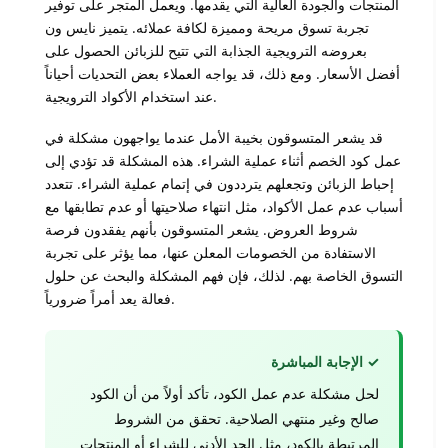
المنتجات والجودة العالية التي يقدمها. ويعمل المتجر على توفير
تجربة تسوق مريحة ومميزة لكافة عملائه. يتميز نايس ون
بعروضه الترويجية الجذابة التي تتيح للزبائن الحصول على
أفضل الأسعار. ومع ذلك، قد يواجه العملاء بعض التحديات أحياناً
عند استخدام الأكواد الترويجية.
قد يشعر المتسوقون بخيبة الأمل عندما يواجهون مشكلة في
عمل كود الخصم أثناء عملية الشراء. هذه المشكلة قد تؤدي إلى
إحباط الزبائن وتجعلهم يترددون في إتمام عملية الشراء. تتعدد
أسباب عدم عمل الأكواد، مثل انتهاء صلاحيتها أو عدم تطابقها مع
شروط العروض. يشعر المتسوقون بأنهم يفقدون فرصة
الاستفادة من الخصومات المعلن عنها، مما يؤثر على تجربة
التسوق الخاصة بهم. لذلك، فإن فهم المشكلة والبحث عن حلول
فعالة يعد أمراً ضرورياً.
✓ الإجابة المباشرة
لحل مشكلة عدم عمل الكود، تأكد أولاً من أن الكود
صالح وغير منتهي الصلاحية. تحقق من الشروط
المرتبطة بالكود، مثل الحد الأدنى للشراء أو المنتجات