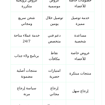
خصومات خاصة
عروض
عروض ترويجية
للأعضاء
موسمية
متكررة
خدمة توصيل
توصيل خلال
شحن سريع
مميزة
يومين
ومجاني
مساعدة
دعم فني
خدمة عملاء متاحة
شخصية
متخصص
24/7
عروض خاصة
نقاط
برنامج ولاء جذاب
للأعضاء
مكافآت
امتيازات
منتجات أصلية
منتجات مبتكرة
حصرية
مضمونة
إرجاع
سياسة إرجاع
إرجاع سهل
مجاني
مرنة