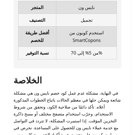
نايس ون
المتجر
تجميل
التصنيف
استخدم كوبون من
أفضل طريقة
SmartCopons
للخصم
من 5% إلى 70%
نسبة التوفير
الخلاصة
في النهاية، مشكلة عدم عمل كود خصم نايس ون هي مشكلة
شائعة ويمكن حلها في معظم الحالات باتباع الخطوات المذكورة
أعلاه. تأكد دائمًا من صلاحية الكود، وتحقق من شروط
الاستخدام، وجرّب استخدام متصفح مختلف أو مسح ذاكرة
التخزين المؤقت. إذا استمرت المشكلة، لا تتردد في التواصل
مع خدمة عملاء نايس ون للحصول على المساعدة. نحرص في
سمارت كوبونز على تحديث جميع أكواد الخصم بشكل مستمر