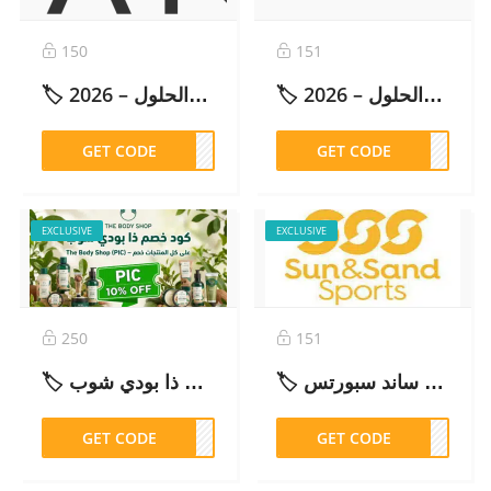
150
151
🏷️ كود خصم فاشن آي وير ما ينطبق: الأسباب والحلول – 2026
🏷️ كود أمريكان إيجل مصر مرفوض: الأسباب والحلول – 2026
GET CODE
DCB1
GET CODE
FW58
EXCLUSIVE
EXCLUSIVE
250
151
🏷️ كود خصم سن اند ساند سبورتس Sun & Sand Sports (MUN50) خصم 20% – 2026
🏷️ كود خصم ذا بودي شوب The Body Shop (PIC) – خصم 10% على كل المنتجات – 2026
GET CODE
PIC
GET CODE
UN50