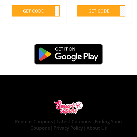
GET CODE
PLN
GET CODE
FF15
Popular Coupons
Latest Coupons
Ending Soon
|
|
Coupons
Privacy Policy
About Us
|
|