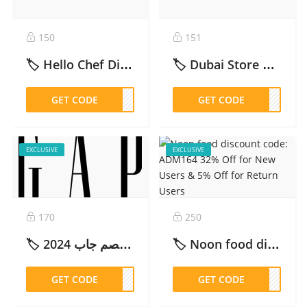
150
151
🏷️ Hello Chef Discount Code UAE : 50% Off Your First Box and More! – 2026
🏷️ Dubai Store Promo Code: [ADIYTD]10% off – 2026
GET CODE
AD26
GET CODE
IYTD
EXCLUSIVE
EXCLUSIVE
170
250
🏷️ كود خصم جاب 2024:(OTLOB) 15%Gap – 2026
🏷️ Noon food discount code: ADM164 32% Off for New Users & 5% Off for Return Users – 2026
GET CODE
TLOB
GET CODE
M164