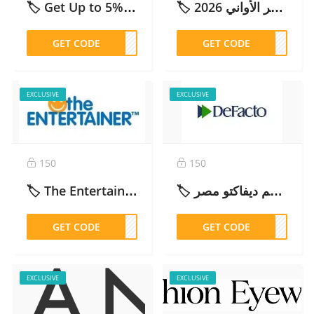
🏷️ كود خصم قصر الأواني 2026 (QA036) | خصم 10% شامل كل الموقع
🏷️ Get Up to 5% OFF Sitewide — UBUY Discount Code (UBDCM990) | كود خصم يو باي – 2026
GET CODE
M990
GET CODE
A036
EXCLUSIVE
EXCLUSIVE
150
150
🏷️ The Entertainer Coupon Code (REJU10) : Get 10% Off Subscriptions – 2026
🏷️ كود خصم ديفاكتو مصر IF80 اليوم: خصم 10% على كل المنتجات (تحديث اليوم) – 2026
GET CODE
JU10
GET CODE
IF80
EXCLUSIVE
EXCLUSIVE