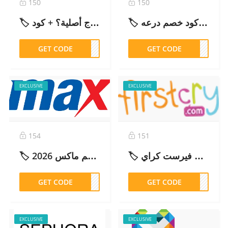
150
150
🏷️ كود خصم درعه (K3) 2026 خصم فوري على العطور والعود
🏷️ تجربتي مع نايس ون: هل موثوق وهل العطور والمكياج أصلية؟ + كود Z13
GET CODE
Z13
GET CODE
K3
EXCLUSIVE
EXCLUSIVE
154
151
🏷️ كود خصم فيرست كراي (SMS75) خصم فوري على جميع المنتجات – 2026
🏷️ كود خصم ماكس 2026 (S7B) – وفّر حتى 70% على الأزياء
GET CODE
S7B
GET CODE
MS75
EXCLUSIVE
EXCLUSIVE