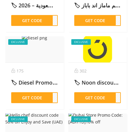
🏷️ كود خصم ماماز اند باباز: ADM53 15% احصل على – 2026
🏷️ كود خصم فوغا كلوسيت | خصم حصري حتى 80% على الأزياء للسعودية – 2026
GET CODE
PLN
GET CODE
DM53
EXCLUSIVE
EXCLUSIVE
175
302
🏷️ Diesel Promo Code ADM45: 15% Off for SA, UAE, Kuwait, Qatar & Oman – 2026
🏷️ Noon discount code : ADM164 10% up to 50 AED/SAR Cashback – 2026
GET CODE
DM45
GET CODE
M164
EXCLUSIVE
EXCLUSIVE