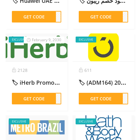
🏷️ Huawei UAE Discount Code AEB37: 10% Off Official Store – 2026
🏷️ كود خصم ريبون REBUNE (CM26129) محدث وفعال 2026 | خصم 5%
GET CODE
EB37
GET CODE
6129
February 9, 2030
EXCLUSIVE
EXCLUSIVE
2128
611
🏷️ iHerb Promo Code: Get 10% Off with (KHQ339) Now! – 2026
🏷️ (ADM164) كود خصم نون فعال %100 – 2026
GET CODE
Q339
GET CODE
M164
EXCLUSIVE
EXCLUSIVE