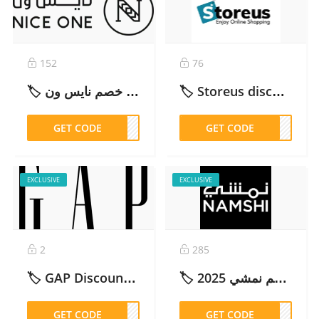
152
76
🏷️ كود خصم نايس ون: (Z13) | خصومات حتى 30% + توفير إضافي – 2026
🏷️ Storeus discount code 15% Off (AE) – 2026
GET CODE
Z13
GET CODE
ST01
EXCLUSIVE
EXCLUSIVE
2
285
🏷️ GAP Discount Code: 20% OFF Sitewide (Copy & Click) – 2026
🏷️ كود خصم نمشي 2025 – ADM10 | أفضل عروض وصفقات اليوم – 2026
GET CODE
TLOB
GET CODE
DM10