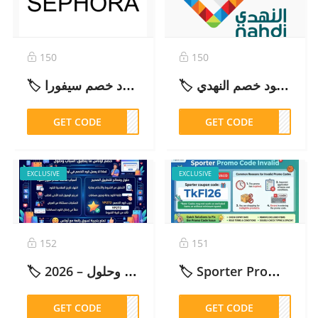
150
150
🏷️ كود خصم النهدي P8MO خصم حتى 40% على جميع المنتجات – 2026
🏷️ كود خصم سيفورا (FW5) حتى 70% على جميع المنتجات – 2026
GET CODE
FW5
GET CODE
P8MO
EXCLUSIVE
EXCLUSIVE
152
151
🏷️ خصم اوناس ما ينطبق: أسباب وحلول – 2026
🏷️ Sporter Promo Code Invalid , provide quick solutions – 2026
GET CODE
P272
GET CODE
FL26