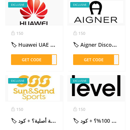
EXCLUSIVE
EXCLUSIVE
150
150
🏷️ Huawei UAE Discount Code AEB37: 10% Off Official Store – 2026
🏷️ Aigner Discount Code WFAD14: 10% Off for New Customers (AE, SA, KW, BH) – 2026
GET CODE
EB37
GET CODE
AD14
EXCLUSIVE
EXCLUSIVE
150
150
🏷️ تجربتي مع ليفل شوز: هل موثوق وهل الأحذية أصلية 100%؟ + كود ABB325
🏷️ تجربتي مع سن آند ساند سبورتس: هل المنتجات الرياضية أصلية؟ + كود MUN50