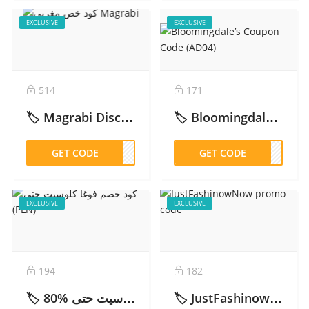
EXCLUSIVE
EXCLUSIVE
514
171
🏷️ Magrabi Discount Code AD41 (2025): Get 10% OFF Eyewear & Lenses Before You Buy – 2026
🏷️ Bloomingdale’s Coupon Code (BD115) – 2026
GET CODE
AD41
GET CODE
D115
EXCLUSIVE
EXCLUSIVE
194
182
🏷️ كود خصم فوغا كلوسيت حتى %80 (PLN) – 2026
🏷️ JustFashinowNow promo code – 2026