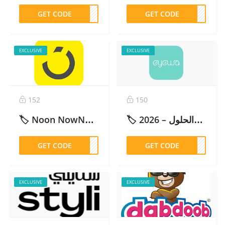
GET CODE
otim
GET CODE
G157
EXCLUSIVE
EXCLUSIVE
152
150
🏷️ كود ايوا للنظارات مرفوض: الأسباب والحلول – 2026
🏷️ Noon NowNow ناو ناو: كود خصم (ZHW) خصم 10% + توصيل مجاني محدث وفعال – 2026
GET CODE
ZHW
GET CODE
DM98
EXCLUSIVE
EXCLUSIVE