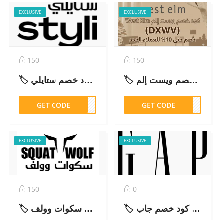
EXCLUSIVE
EXCLUSIVE
150
150
🏷️ كود خصم ويست إلم West Elm (DXWV) – خصم حتى 10% للعملاء الجدد – 2026
🏷️ كود خصم ستايلي Styli Shop (SD67) – خصم حتى 25% على منتجات مختارة – 2026
GET CODE
SD67
GET CODE
DXWV
EXCLUSIVE
EXCLUSIVE
150
0
🏷️ كود خصم جاب GAP الحصري (GG157) | خصم 10% إضافي على كل الموقع – 2026
🏷️ كود خصم سكوات وولف SquatWolf (BOTIM) — خصم 5% على كل شيء – 2026