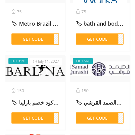
75
75
🏷️ Metro Brazil Discount Code 10% off كود خصم مترو برازيل – 2026
🏷️ bath and body works discount code : (D22Y) 5% off SA, KW ,UAE ,QA – 2026
GET CODE
DM52
GET CODE
D22Y
July 11, 2027
EXCLUSIVE
EXCLUSIVE
150
150
🏷️ كود خصم عبدالصمد القرشي ADM46 محدث وفعال 2026 | Abdul Samad Al Qurashi Discount Code
🏷️ كود خصم بارلينا (CM26226) محدث وفعال 2026 | Barlina Discount Code
GET CODE
6226
GET CODE
DM46