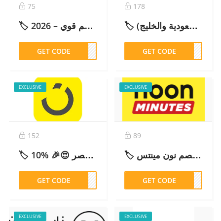
75
178
🏷️ كود خصم دبدوب 2026 فعال ومحدث (خصم إضافي في السعودية والخليج)
🏷️ تجربتي مع موقع ستايلي: رأي صادق وكود خصم قوي – 2026
GET CODE
SD67
GET CODE
M31
EXCLUSIVE
EXCLUSIVE
152
89
🏷️ كود خصم نون مينتس (NN164): احصل على خصم!Noon minutes coupon – 2026
🏷️ كود خصم نون مصر 😍🎉 %10 (NU99) محدث وفعال – 2026
GET CODE
NU99
GET CODE
N164
EXCLUSIVE
EXCLUSIVE